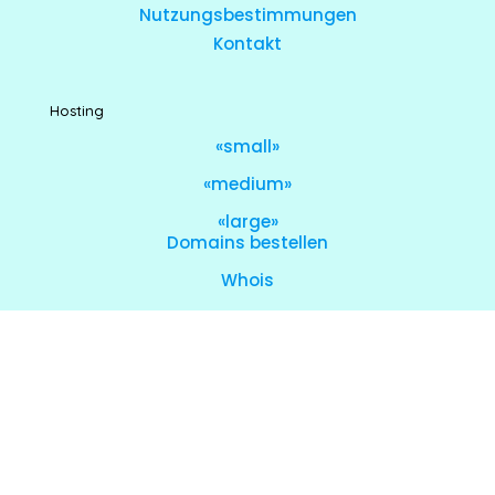
Nutzungsbestimmungen
Kontakt
Hosting
«small»
«medium»
«large»
Domains bestellen
Whois
Server
Agencyserver
E-Mail bestellen