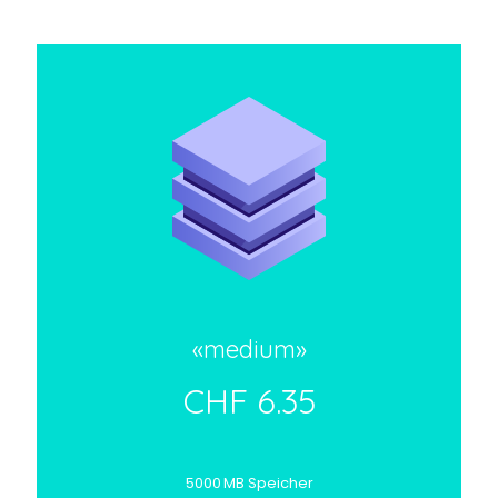
«medium»
CHF 6.35
5000 MB Speicher